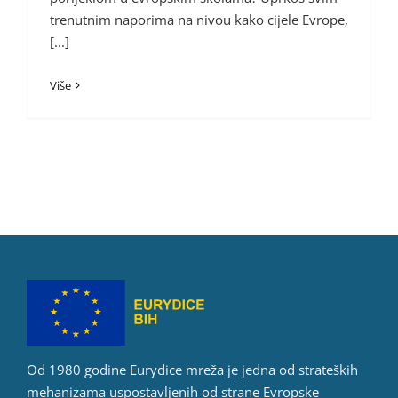
trenutnim naporima na nivou kako cijele Evrope,
[...]
Više
Od 1980 godine Eurydice mreža je jedna od strateških
mehanizama uspostavljenih od strane Evropske