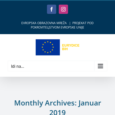
Skip
to
Facebook
Instagram
content
EVROPSKA OBRAZOVNA MREŽA
|
PROJEKAT POD
POKROVITELJSTVOM EVROPSKE UNIJE
Idi na...
Monthly Archives:
Januar
2019