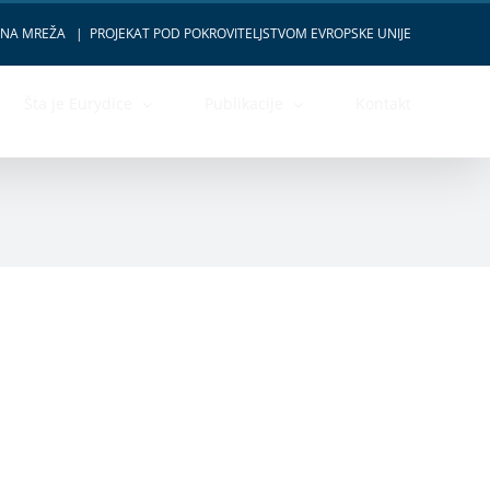
VNA MREŽA
|
PROJEKAT POD POKROVITELJSTVOM EVROPSKE UNIJE
Šta je Eurydice
Publikacije
Kontakt