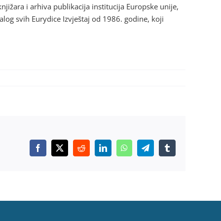
jižara i arhiva publikacija institucija Europske unije,
log svih Eurydice Izvještaj od 1986. godine, koji
Facebook
X
Reddit
LinkedIn
WhatsApp
Telegram
Tumblr