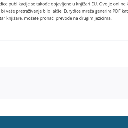
ice publikacije se takođe objavljene u knjižari EU. Ovo je online kn
i vaše pretraživanje bilo lakše, Eurydice mreža generira PDF kata
utar knjižare, možete pronaći prevode na drugim jezicima.