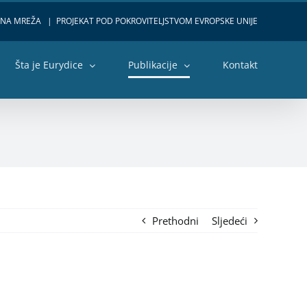
VNA MREŽA
|
PROJEKAT POD POKROVITELJSTVOM EVROPSKE UNIJE
Šta je Eurydice
Publikacije
Kontakt
Prethodni
Sljedeći