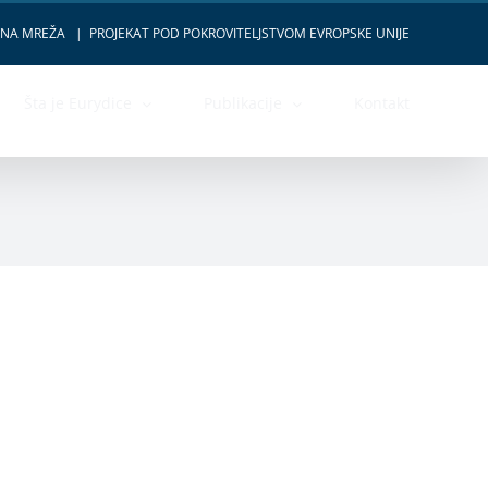
VNA MREŽA
|
PROJEKAT POD POKROVITELJSTVOM EVROPSKE UNIJE
Šta je Eurydice
Publikacije
Kontakt