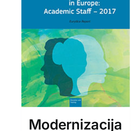
Preporučeno godišnje
og
vrijeme nastave s punim
:
radnim vremenom
017
obaveznog obrazovanja
Ključni podaci
Publikacije
Modernizacija