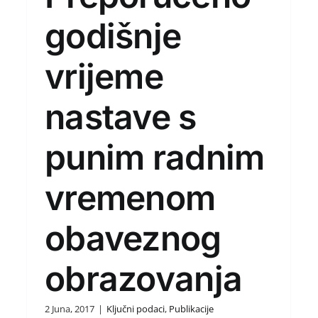
godišnje
vrijeme
nastave s
punim radnim
vremenom
obaveznog
obrazovanja
2 Juna, 2017
|
Ključni podaci
,
Publikacije