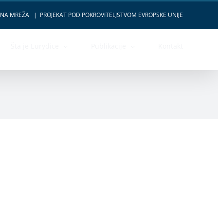
VNA MREŽA
|
PROJEKAT POD POKROVITELJSTVOM EVROPSKE UNIJE
Šta je Eurydice
Publikacije
Kontakt