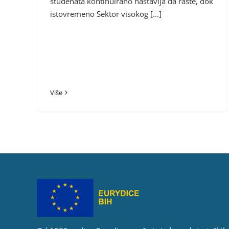
studenata kontinuirano nastavlja da raste, dok
istovremeno Sektor visokog [...]
Više