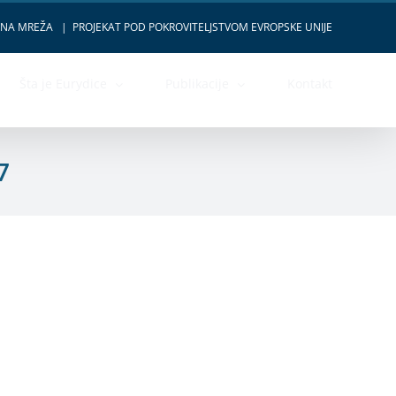
VNA MREŽA
|
PROJEKAT POD POKROVITELJSTVOM EVROPSKE UNIJE
Šta je Eurydice
Publikacije
Kontakt
7