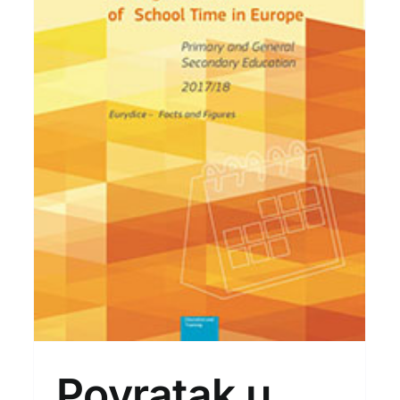
e
Povratak u