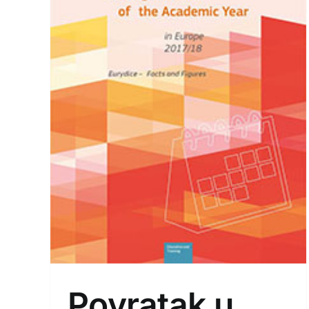
dice
Povratak u školu: Eurydic
objavljuje školski i
za
akademski kalendar za
i
2017/18 – Školski kalendar
Publikacije
Povratak u