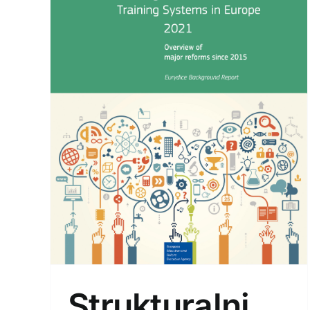
 za
pi u
Strukturalni