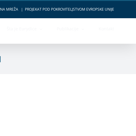
VNA MREŽA
|
PROJEKAT POD POKROVITELJSTVOM EVROPSKE UNIJE
Šta je Eurydice
Publikacije
Kontakt
1