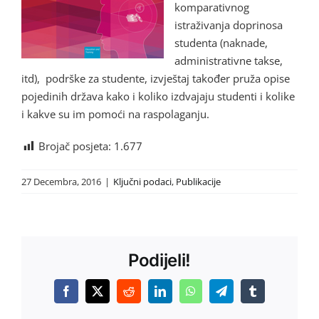
komparativnog
istraživanja doprinosa
studenta (naknade,
administrativne takse,
itd), podrške za studente, izvještaj također pruža opise
pojedinih država kako i koliko izdvajaju studenti i kolike
i kakve su im pomoći na raspolaganju.
Brojač posjeta:
1.677
27 Decembra, 2016
|
Ključni podaci
,
Publikacije
Podijeli!
Facebook
X
Reddit
LinkedIn
WhatsApp
Telegram
Tumblr