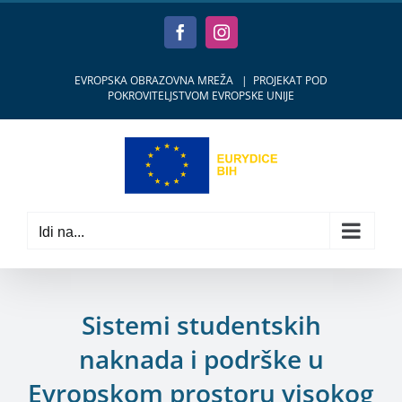
Skip
to
Facebook
Instagram
content
EVROPSKA OBRAZOVNA MREŽA
|
PROJEKAT POD
POKROVITELJSTVOM EVROPSKE UNIJE
Idi na...
Sistemi studentskih
naknada i podrške u
Evropskom prostoru visokog