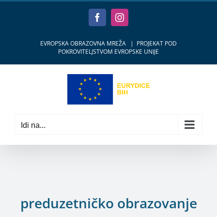
Skip
to
Facebook
Instagram
content
EVROPSKA OBRAZOVNA MREŽA
|
PROJEKAT POD
POKROVITELJSTVOM EVROPSKE UNIJE
Idi na...
preduzetničko obrazovanje