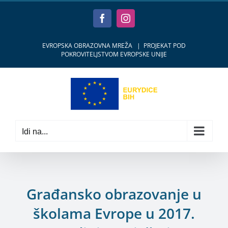
Skip
to
Facebook
Instagram
content
EVROPSKA OBRAZOVNA MREŽA
|
PROJEKAT POD
POKROVITELJSTVOM EVROPSKE UNIJE
Idi na...
Građansko obrazovanje u
školama Evrope u 2017.