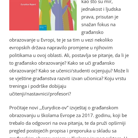
kao što su mir,
jednakost i ljudska
prava, prisutan je
snažan fokus na
građansko
obrazovanje u Evropi, te je sa tim u vezi nekoliko
evropskih država napravilo promjene u njihovim
politikama u ovoj oblasti. Ali, postavlja se pitanje, da li je
to građansko obrazovanje? Kako se uči građansko
obrazovanje? Kako se učenici/studenti ocjenjuju? Može li
se vještine građanstva razviti izvan učionica? Koju vrstu
treninga i podrške dobijaju
učitenji/nastavnici/profesori?
Pročitaje novi ,,Eurydice-ov” izvještaj o građanskom
obrazovanju u školama Evrope za 2017. godinu, koji be
trebalo da odgovori na ova pitanja, te da pruži opširniji
pregled postojećih propisa i preporuka u skladu sa