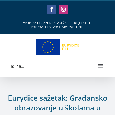
Skip
to
Facebook
Instagram
content
EVROPSKA OBRAZOVNA MREŽA
|
PROJEKAT POD
POKROVITELJSTVOM EVROPSKE UNIJE
Idi na...
Eurydice sažetak: Građansko
obrazovanje u školama u