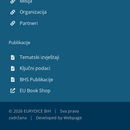
Misija
Organizacija
Partneri
Publikacije
Tematski izvještaji
Ključni podaci
BHS Publikacije
EU Book Shop
©
2026 EURYDICE BiH | Sva prava
zadržana | Developed by
Webpage