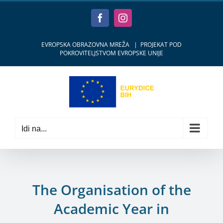
Skip
to
Facebook
Instagram
content
EVROPSKA OBRAZOVNA MREŽA
|
PROJEKAT POD
POKROVITELJSTVOM EVROPSKE UNIJE
Idi na...
The Organisation of the
Academic Year in