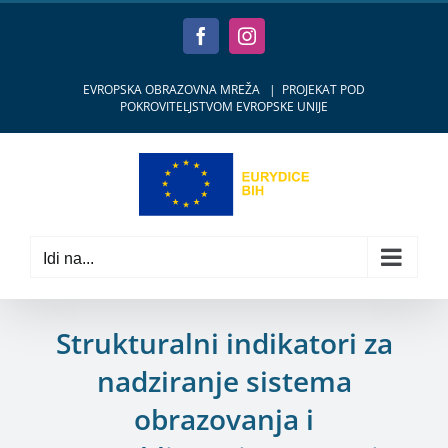
Skip
to
Facebook
Instagram
content
EVROPSKA OBRAZOVNA MREŽA
|
PROJEKAT POD
POKROVITELJSTVOM EVROPSKE UNIJE
Idi na...
Strukturalni indikatori za
nadziranje sistema
obrazovanja i