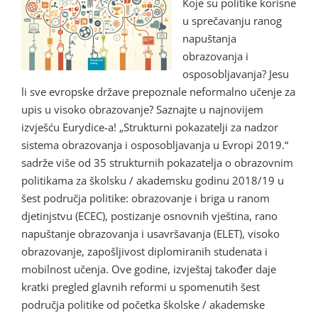
Koje su politike korisne
u sprečavanju ranog
napuštanja
obrazovanja i
osposobljavanja? Jesu
li sve evropske države prepoznale neformalno učenje za
upis u visoko obrazovanje? Saznajte u najnovijem
izvješću Eurydice-a! „Strukturni pokazatelji za nadzor
sistema obrazovanja i osposobljavanja u Evropi 2019.“
sadrže više od 35 strukturnih pokazatelja o obrazovnim
politikama za školsku / akademsku godinu 2018/19 u
šest područja politike: obrazovanje i briga u ranom
djetinjstvu (ECEC), postizanje osnovnih vještina, rano
napuštanje obrazovanja i usavršavanja (ELET), visoko
obrazovanje, zapošljivost diplomiranih studenata i
mobilnost učenja. Ove godine, izvještaj također daje
kratki pregled glavnih reformi u spomenutih šest
područja politike od početka školske / akademske