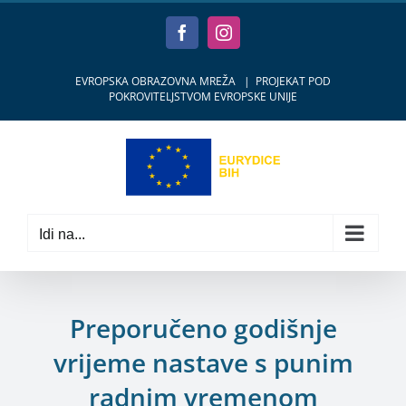
Skip
to
Facebook
Instagram
content
EVROPSKA OBRAZOVNA MREŽA
|
PROJEKAT POD
POKROVITELJSTVOM EVROPSKE UNIJE
Idi na...
Preporučeno godišnje
vrijeme nastave s punim
radnim vremenom