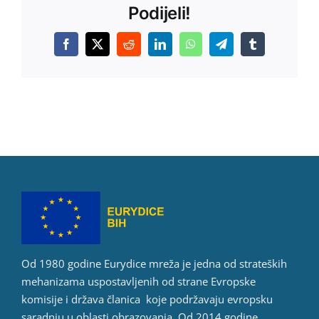
Podijeli!
Facebook
X
Reddit
LinkedIn
WhatsApp
Telegram
Tumblr
Od 1980 godine Eurydice mreža je jedna od strateških
mehanizama uspostavljenih od strane Evropske
komisije i država članica koje podržavaju evropsku
saradnju u oblasti obrazovanja. Od 2014 godine