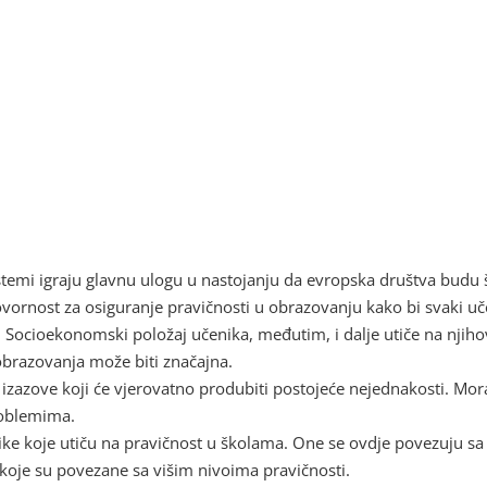
stemi igraju glavnu ulogu u nastojanju da evropska društva budu št
rnost za osiguranje pravičnosti u obrazovanju kako bi svaki učen
je. Socioekonomski položaj učenika, međutim, i dalje utiče na nji
brazovanja može biti značajna.
zazove koji će vjerovatno produbiti postojeće nejednakosti. M
roblemima.
olitike koje utiču na pravičnost u školama. One se ovdje povezuj
re koje su povezane sa višim nivoima pravičnosti.