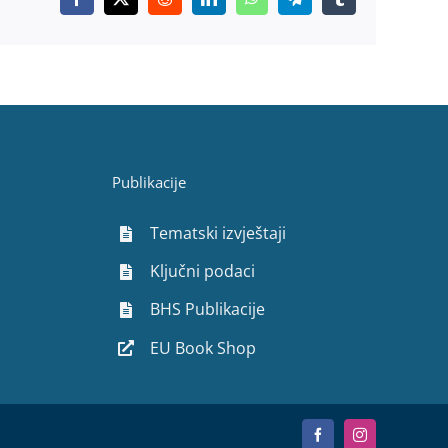
Facebook
X
Reddit
LinkedIn
WhatsApp
Telegram
Tumblr
Publikacije
Tematski izvještaji
Ključni podaci
BHS Publikacije
EU Book Shop