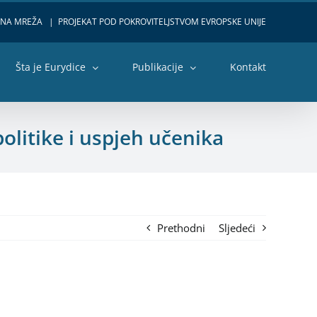
VNA MREŽA
|
PROJEKAT POD POKROVITELJSTVOM EVROPSKE UNIJE
Šta je Eurydice
Publikacije
Kontakt
olitike i uspjeh učenika
Prethodni
Sljedeći