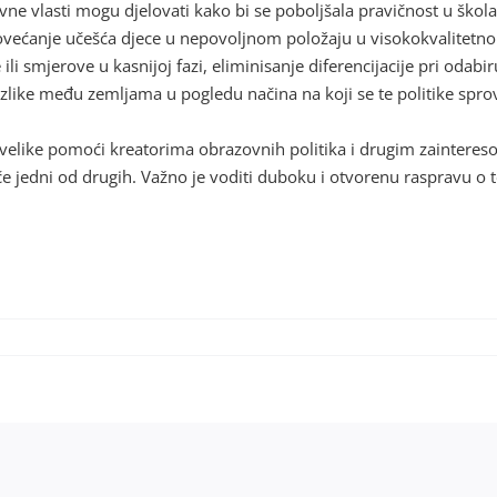
vne vlasti mogu djelovati kako bi se poboljšala pravičnost u škol
ovećanje učešća djece u nepovoljnom položaju u visokokvalitetn
 smjerove u kasnijoj fazi, eliminisanje diferencijacije pri odabiru
azlike među zemljama u pogledu načina na koji se te politike sprov
od velike pomoći kreatorima obrazovnih politika i drugim zainte
če jedni od drugih. Važno je voditi duboku i otvorenu raspravu o