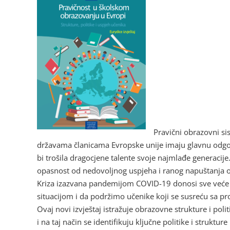
Pravični obrazovni si
državama članicama Evropske unije imaju glavnu odgovo
bi trošila dragocjene talente svoje najmlađe generaci
opasnost od nedovoljnog uspjeha i ranog napuštanja o
Kriza izazvana pandemijom COVID-19 donosi sve veće i
situacijom i da podržimo učenike koji se susreću sa p
Ovaj novi izvještaj istražuje obrazovne strukture i p
i na taj način se identifikuju ključne politike i struktu