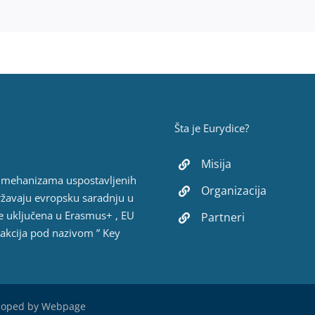
Šta je Eurydice?
Misija
h mehanizama uspostavljenih
Organizacija
ržavaju evropsku saradnju u
e uključena u Erasmus+ , EU
Partneri
 akcija pod nazivom ” Key
loped by
Webpage