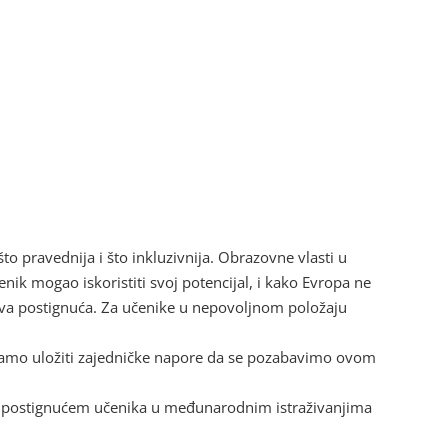
o pravednija i što inkluzivnija. Obrazovne vlasti u
ik mogao iskoristiti svoj potencijal, i kako Evropa ne
hova postignuća. Za učenike u nepovoljnom položaju
oramo uložiti zajedničke napore da se pozabavimo ovom
u sa postignućem učenika u međunarodnim istraživanjima