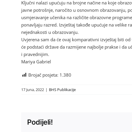
Ključni nalazi upućuju na brojne načine na koje obrazo
javne potrošnje, naročito u osnovnom obrazovanju, p
usmjeravanje učenika na različite obrazovne programe ili
ponavljaju razred. Izvještaj takođe upućuje na velike r
nejednakosti u obrazovanju.
Uvjerena sam da će ovaj komparativni izvještaj biti 
će podstaći države da razmijene najbolje prakse i da u
i pravednijim.
Mariya Gabriel
Brojač posjeta:
1.380
17 Juna, 2022
|
BHS Publikacije
Podijeli!