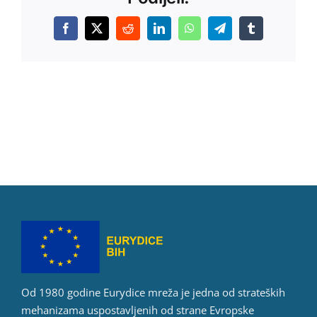
Facebook
X
Reddit
LinkedIn
WhatsApp
Telegram
Tumblr
Od 1980 godine Eurydice mreža je jedna od strateških
mehanizama uspostavljenih od strane Evropske