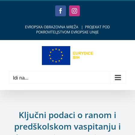
Skip
to
Facebook
Instagram
content
EVROPSKA OBRAZOVNA MREŽA
|
PROJEKAT POD
POKROVITELJSTVOM EVROPSKE UNIJE
Idi na...
Ključni podaci o ranom i
predškolskom vaspitanju i