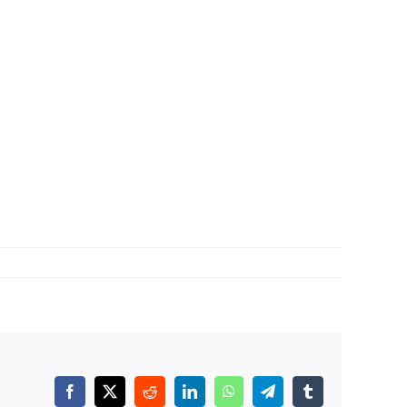
Facebook
X
Reddit
LinkedIn
WhatsApp
Telegram
Tumblr