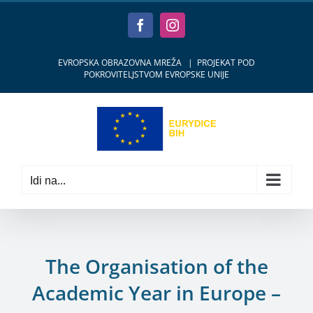
Skip
to
Facebook
Instagram
content
EVROPSKA OBRAZOVNA MREŽA
|
PROJEKAT POD
POKROVITELJSTVOM EVROPSKE UNIJE
Idi na...
The Organisation of the
Academic Year in Europe –