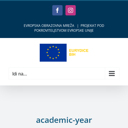
Skip
to
Facebook
Instagram
content
EVROPSKA OBRAZOVNA MREŽA
|
PROJEKAT POD
POKROVITELJSTVOM EVROPSKE UNIJE
Idi na...
academic-year