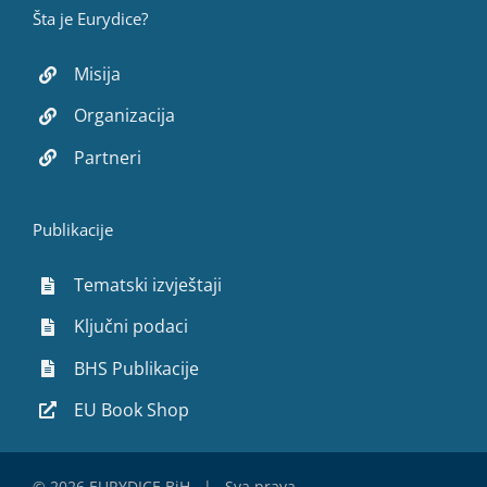
Šta je Eurydice?
Misija
Organizacija
Partneri
Publikacije
Tematski izvještaji
Ključni podaci
BHS Publikacije
EU Book Shop
©
2026 EURYDICE BiH | Sva prava