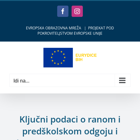
Skip
to
Facebook
Instagram
content
EVROPSKA OBRAZOVNA MREŽA
|
PROJEKAT POD
POKROVITELJSTVOM EVROPSKE UNIJE
Idi na...
Ključni podaci o ranom i
predškolskom odgoju i